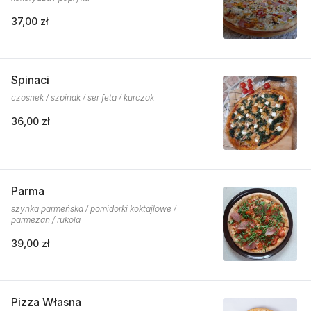
37,00 zł
Spinaci
czosnek / szpinak / ser feta / kurczak
36,00 zł
Parma
szynka parmeńska / pomidorki koktajlowe /
parmezan / rukola
39,00 zł
Pizza Własna