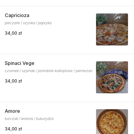
Capricioza
pieczarki / szynka / papryka
34,00 zł
Spinaci Vege
czosnek / szpinak / pomidorki koktajlowe / parmezan
34,00 zł
Amore
kurczak / ananas / kukurydza
34,00 zł