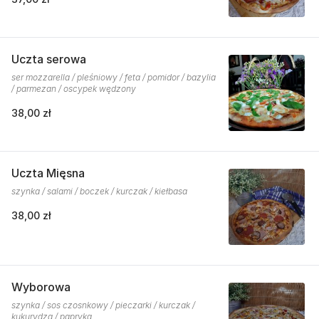
Uczta serowa
ser mozzarella / pleśniowy / feta / pomidor / bazylia
/ parmezan / oscypek wędzony
38,00 zł
Uczta Mięsna
szynka / salami / boczek / kurczak / kiełbasa
38,00 zł
Wyborowa
szynka / sos czosnkowy / pieczarki / kurczak /
kukurydza / papryka