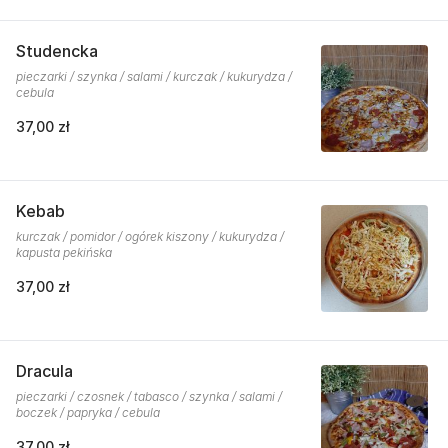
Studencka
pieczarki / szynka / salami / kurczak / kukurydza /
cebula
37,00 zł
Kebab
kurczak / pomidor / ogórek kiszony / kukurydza /
kapusta pekińska
37,00 zł
Dracula
pieczarki / czosnek / tabasco / szynka / salami /
boczek / papryka / cebula
37,00 zł