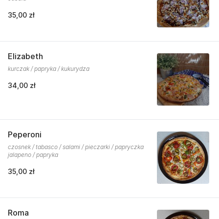
35,00 zł
Elizabeth
kurczak / papryka / kukurydza
34,00 zł
Peperoni
czosnek / tabasco / salami / pieczarki / papryczka
jalapeno / papryka
35,00 zł
Roma