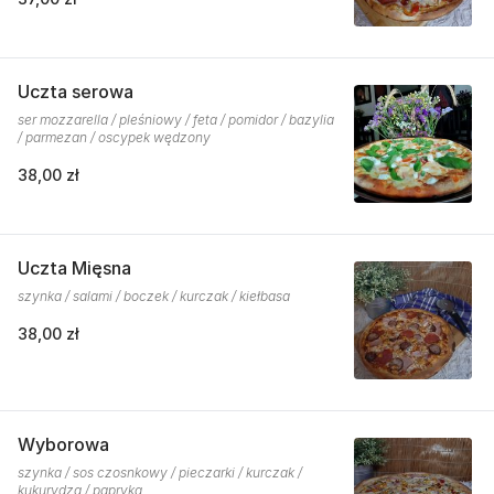
Uczta serowa
ser mozzarella / pleśniowy / feta / pomidor / bazylia
/ parmezan / oscypek wędzony
38,00 zł
Uczta Mięsna
szynka / salami / boczek / kurczak / kiełbasa
38,00 zł
Wyborowa
szynka / sos czosnkowy / pieczarki / kurczak /
kukurydza / papryka