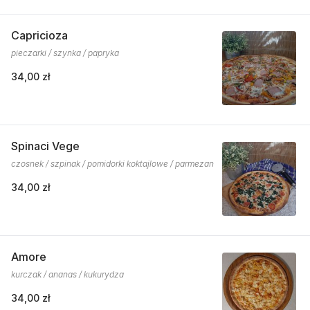
Capricioza
pieczarki / szynka / papryka
34,00 zł
Spinaci Vege
czosnek / szpinak / pomidorki koktajlowe / parmezan
34,00 zł
Amore
kurczak / ananas / kukurydza
34,00 zł