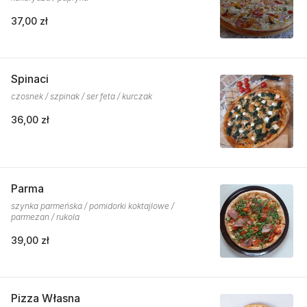
37,00 zł
Spinaci
czosnek / szpinak / ser feta / kurczak
36,00 zł
Parma
szynka parmeńska / pomidorki koktajlowe /
parmezan / rukola
39,00 zł
Pizza Własna