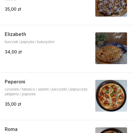
35,00 zł
Elizabeth
kurczak / papryka / kukurydza
34,00 zł
Peperoni
czosnek / tabasco / salami / pieczarki / papryczka
jalapeno / papryka
35,00 zł
Roma