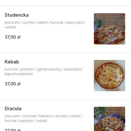
Studencka
pieczarki / szynka / salami / kurczak / kukurydza /
cebula
37,00 zł
Kebab
kurczak / pomidor / ogórek kiszony / kukurydza /
kapusta pekińska
37,00 zł
Dracula
pieczarki / czosnek / tabasco / szynka / salami /
boczek / papryka / cebula
37,00 zł